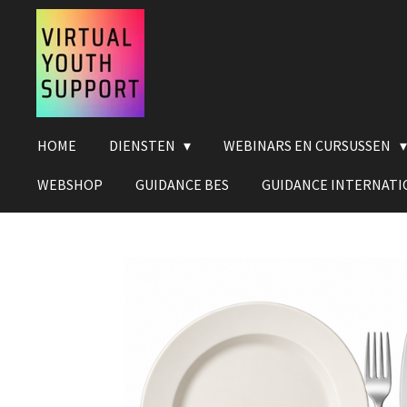
Ga
direct
naar
de
hoofdinhoud
HOME
DIENSTEN
WEBINARS EN CURSUSSEN
WEBSHOP
GUIDANCE BES
GUIDANCE INTERNATI