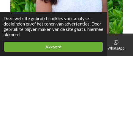
Deze website gebruikt cookies voor analyse-
doeleinden en/of het tonen van advertenties. Door
gebruik te blijven maken van de site gaat u hiermee
akkoord.
Akkoord
E-mailadres
Telefoonnummer
Facebook
WhatsApp
F
I
W
Y
T
a
n
h
o
i
© 2020 - 2026 Virtual Youth Support
c
s
a
u
k
Powered by
JouwWeb
e
t
t
T
T
b
a
s
u
o
o
g
A
b
k
o
r
p
e
k
a
p