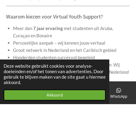
Waarom kiezen voor Virtual Youth Support?
Meer dan
7 jaar ervaring
met studenten uit Aruba,
Curaçao en Bonaire
Persoonlijke aanpak – wij kennen jouw verhaal
Groot netwerk in Nederland en het Caribisch gebied
Honderden studenten succesvol begeleid
Met Virtual Youth Support sta je er nooit alleen voor. Wij
Deze website gebruikt cookies voor analyse-
doeleinden en/of het tonen van advertenties. Door
zorgen dat jij met vertrouwen en succes je studie in Nederland
gebruik te blijven maken van de site gaat u hiermee
start én afrond.
akkoord.
Plan vandaag nog een intakegesprek
en ontdek hoe wij jou
Akkoord
E-mailadres
Telefoonnummer
Facebook
WhatsApp
kunnen helpen.