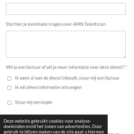
Stel hier je eventuele vragen over AMN Talentscan
Wil je een factuur of wil je meer informatie over deze dienst? *
Ik weet al wat de dienst inhoudt, stuur mij een factuur
Ik wil alleen informatie ontvangen
Stuur mij een kopie
Verzenden
Deze website gebruikt cookies voor analyse-
doeleinden en/of het tonen van advertenties. Door
gebruik te blijven maken van de site gaat u hiermee
Betaling voor de dienst kan elektronisch (swipe) bij ons op